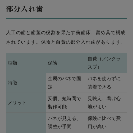
部分入れ歯
人工の歯と歯茎の役割を果たす義歯床、留め具で構成
されています。保険と自費の部分入れ歯があります。
自費（ノンクラ
種類
保険
スプ）
金属のバネで固
バネを使わずに
特徴
定
装着できる
安価、短時間で
見映え、着け心
メリット
製作可能
地がよい
バネが見える、
保険に比べて費
調整が手間
用が高い