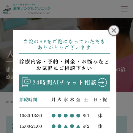
当院のHPをご覧になっていただき
ありがとうございます
入れ歯
診療内容・予約・料金・お悩みなど
お気軽にご相談下さい
患者様ごとの症状・原因にあったオーダーメイドの治
療計画
24時間AIチャット相談
診療時間
月
火
水
木
金
土
日・祝
HOME
診療案内
入れ歯
10:30-13:30
●
●
●
●
●
※1
休
入れ歯とは
15:00-21:00
●
●
▲
●
▲
※2
休