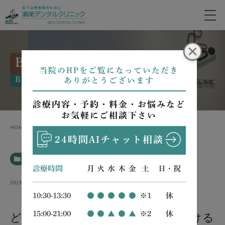
BLOG
当院のHPをご覧になっていただき
BLOG
ありがとうございます
診療内容・予約・料金・お悩みなど
お気軽にご相談下さい
HOME
BLOG
どなたでも安心して通っていただける歯医者です
24時間AIチャット相談
BLOG
診療時間
月
火
水
木
金
土
日・祝
2015.08.31
10:30-13:30
●
●
●
●
●
※1
休
15:00-21:00
●
●
▲
●
▲
※2
休
どなたでも安心して通っていただける