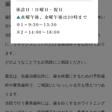
歯医者です
休診日：日曜日・祝日
歯医者は誰もが楽しく通えるような場所ではなく、怖い
▲
水曜午後、金曜午後は20時まで
※1＝9:30～13:30
方や苦手な方も多くいらっしゃると思います。
※2＝14:00～18:00
当院では、どなたでも安心して通っていただけるよう
に、リラックスしていただける環境作りを心がけており
ます。
どのようなことでもお気軽にご相談ください。
最近は、虫歯治療以外に、歯を綺麗にするための予防歯
科や審美歯科で、ご相談にいらっしゃる方も増えつつあ
ります。
当院で行う審美歯科には、歯を白くするホワイトニング