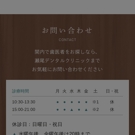
お問い合わせ
CONTACT
関内で歯医者をお探しなら、
瀬尾デンタルクリニックまで
お気軽にお問い合わせください
診療時間
月
火
水
木
金
土
日・祝
10:30-13:30
●
●
●
●
●
※1
休
15:00-21:00
●
●
▲
●
▲
※2
休
休診日：日曜日・祝日
▲
水曜午後、金曜午後は20時まで