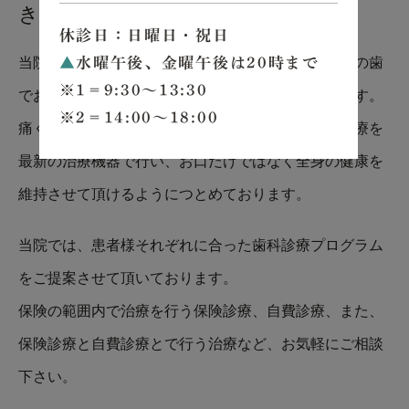
き合いを
休診日：日曜日・祝日
当院では患者様がご自身の歯を失わずに生涯ご自身の歯
▲
水曜午後、金曜午後は20時まで
※1＝9:30～13:30
でお過ごし頂けることに重点を置いて治療いたします。
※2＝14:00～18:00
痛くなってから通う歯医者ではなく、予防中心の治療を
最新の治療機器で行い、お口だけではなく全身の健康を
維持させて頂けるようにつとめております。
当院では、患者様それぞれに合った歯科診療プログラム
をご提案させて頂いております。
保険の範囲内で治療を行う保険診療、自費診療、また、
保険診療と自費診療とで行う治療など、お気軽にご相談
下さい。