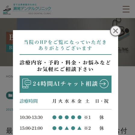
BLOG
当院のHPをご覧になっていただき
BLOG
ありがとうございます
診療内容・予約・料金・お悩みなど
お気軽にご相談下さい
HOME
BLOG
最高レベルの治療サービスで長いお付き合いを
24時間AIチャット相談
BLOG
診療時間
月
火
水
木
金
土
日・祝
2015.01.15
10:30-13:30
●
●
●
●
●
※1
休
15:00-21:00
●
●
▲
●
▲
※2
休
最高レベルの治療サービスで長いお付